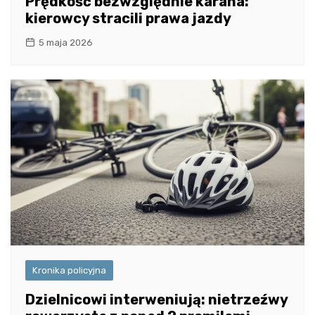
Prędkość bezwzględnie karana:
kierowcy stracili prawa jazdy
5 maja 2026
Kronika policyjna
Dzielnicowi interweniują: nietrzeźwy