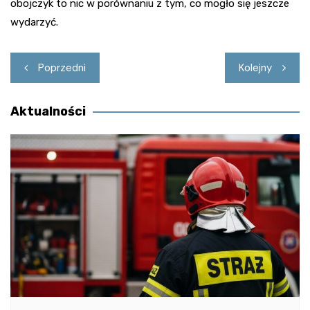
obojczyk to nic w porównaniu z tym, co mogło się jeszcze
wydarzyć.
Nawigacja
Poprzedni
Kolejny
wpisu
Aktualności