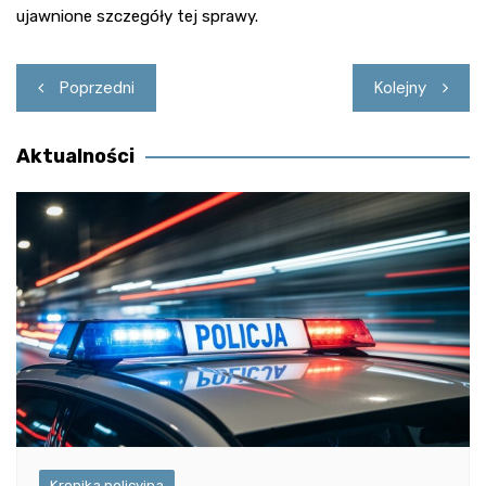
ujawnione szczegóły tej sprawy.
Nawigacja
Poprzedni
Kolejny
wpisu
Aktualności
Kronika policyjna