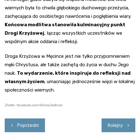
wiernych była to chwila głębokiego duchowego przeżycia,
zachęcająca do osobistego nawrócenia i pogłębienia wiary.
Końcowa modlitwa stanowiła kulminacyjny punkt
Drogi Krzyżowej
, łącząc wszystkich uczestników we
wspólnym akcie oddania i refleksji.
Droga Krzyżowa w Męcince jest nie tylko przypomnieniem
męki Chrystusa, ale także zachętą do życia w duchu Jego
nauk.
To wydarzenie, które inspiruje do refleksji nad
własnym życiem
, umacniając jednocześnie więzi w lokalnej
społeczności wiernych.
Źródło: facebook.com/GminaJedlicze
Nawigacja
Poprzedni
Kolejny
wpisu