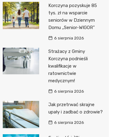
Korczyna pozyskuje 85
Media E
tys. zł na wsparcie
seniorów w Dziennym
Media M
Domu „Senior-WIGOR”
Pepco
6 sierpnia 2026
Sinsey
Strażacy z Gminy
Korczyna podnieśli
Action
kwalifikacje w
ratownictwie
Biedron
medycznym!
6 sierpnia 2026
Jak przetrwać skrajne
upały i zadbać o zdrowie?
6 sierpnia 2026