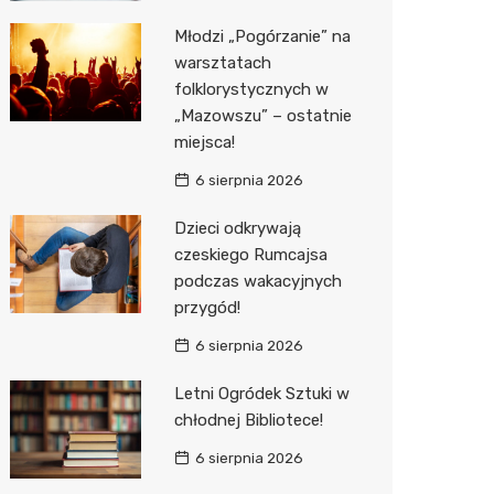
Młodzi „Pogórzanie” na
Zwierzęta
Dermat
Pomoc 
Przedsz
Kino
Sklep z
warsztatach
Sklepy specjalistyczne
Okulista
Stacja 
Klub
Wetery
Jubiler
folklorystycznych w
„Mazowszu” – ostatnie
Sieci handlowe
Ortope
Akumul
Wesele
Optyk
Lidl
miejsca!
Usługi
Fizjoter
Stacja p
Siłownia
Sklep w
Dino
Drukarn
6 sierpnia 2026
Dietety
Mechan
Księgar
Kauflan
Dorabia
Dzieci odkrywają
czeskiego Rumcajsa
Psychot
Sklep r
Stokrot
Lombar
podczas wakacyjnych
przygód!
Sklep m
Kwiaciar
Żabka
Geodet
6 sierpnia 2026
Przycho
Decath
Meble n
Letni Ogródek Sztuki w
Empik
Taxi
chłodnej Bibliotece!
Hebe
Fotogra
6 sierpnia 2026
JYSK