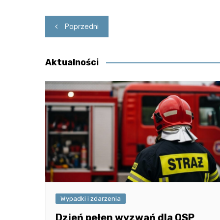
Nawigacja
Poprzedni
wpisu
Aktualności
Wypadki i zdarzenia
Dzień pełen wyzwań dla OSP