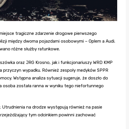
o miejsce tragiczne zdarzenie drogowe pierwszego
 kolizji między dwoma pojazdami osobowymi – Oplem a Audi.
owano różne służby ratunkowe.
szówka oraz JRG Krosno, jak i funkcjonariuszy WRD KMP
enia przyczyn wypadku. Również zespoły medyków SPPR
mocy. Wstępna analiza sytuacji sugeruje, że doszło do
dna osoba została ranna w wyniku tego niefortunnego
 Utrudnienia na drodze występują również na pasie
przejeżdżający tym odcinkiem powinni zachować