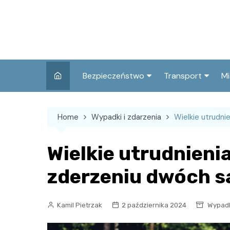
Skip
to
content
Bezpieczeństwo
Transport
Mi
Kronika policyjna
Komunikacja miej
I
Home
Wypadki i zdarzenia
Wielkie utrudn
Wypadki i zdarzenia
Drogi i remonty
S
l
Prewencja i edukacja
Wielkie utrudnieni
policyjna
Ś
zderzeniu dwóch
I
Kamil Pietrzak
2 października 2024
Wypadk