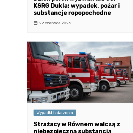
KSRG Dukla: wypadek, pożar i
substancje ropopochodne
22 czerwca 2026
Wypadki i zdarzenia
Strażacy w Równem walczą z
niebezpieczną substancją