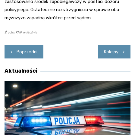
zastosowano środek zapobiegawczy w postaci dozoru
policyjnego. Ostateczne rozstrzygnięcia w sprawie obu
mężczyzn zapadną wkrótce przed sądem.
Źródło: KMP w Krośnie
Nawigacja
Poprzedni
Kolejny
wpisu
Aktualności