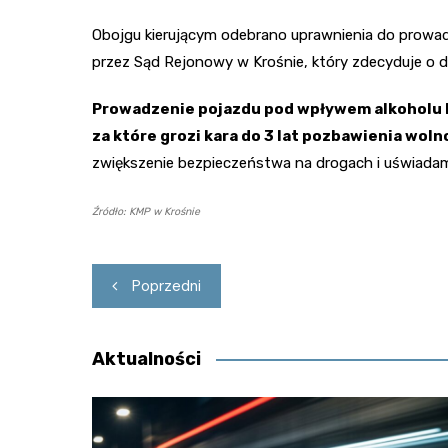
Obojgu kierującym odebrano uprawnienia do prowad
przez Sąd Rejonowy w Krośnie, który zdecyduje o 
Prowadzenie pojazdu pod wpływem alkoholu l
za które grozi kara do 3 lat pozbawienia woln
zwiększenie bezpieczeństwa na drogach i uświadam
Źródło: KMP w Krośnie
Nawigacja
Poprzedni
wpisu
Aktualności