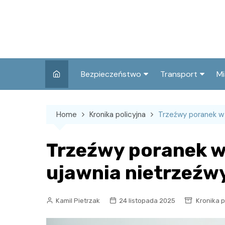
Skip
to
content
Bezpieczeństwo
Transport
Mi
Kronika policyjna
Komunikacja miej
I
Home
Kronika policyjna
Trzeźwy poranek w 
Wypadki i zdarzenia
Drogi i remonty
S
l
Prewencja i edukacja
Trzeźwy poranek w 
policyjna
Ś
ujawnia nietrzeźw
I
Kamil Pietrzak
24 listopada 2025
Kronika p