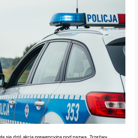
ła się dziś akcja prewencyjna pod nazwą „Trzeźwy