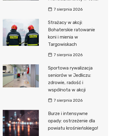
7 sierpnia 2026
Zwierzęta
Dermat
Pomoc 
Przedsz
Kino
Sklep z
Strażacy w akcji:
Sklepy specjalistyczne
Okulista
Stacja 
Klub
Wetery
Jubiler
Bohaterskie ratowanie
Sieci handlowe
Ortope
Akumul
Wesele
Optyk
Lidl
koni i mienia w
Targowiskach
Usługi
Fizjoter
Stacja p
Siłownia
Sklep w
Dino
Drukarn
7 sierpnia 2026
Dietety
Mechan
Księgar
Kauflan
Dorabia
Sportowa rywalizacja
Psychot
Sklep r
Stokrot
Lombar
seniorów w Jedliczu:
zdrowie, radość i
Sklep m
Kwiaciar
Żabka
Geodet
wspólnota w akcji
Przycho
Decath
Meble n
7 sierpnia 2026
Empik
Taxi
Burze i intensywne
opady: ostrzeżenie dla
Hebe
Fotogra
powiatu krośnieńskiego!
JYSK