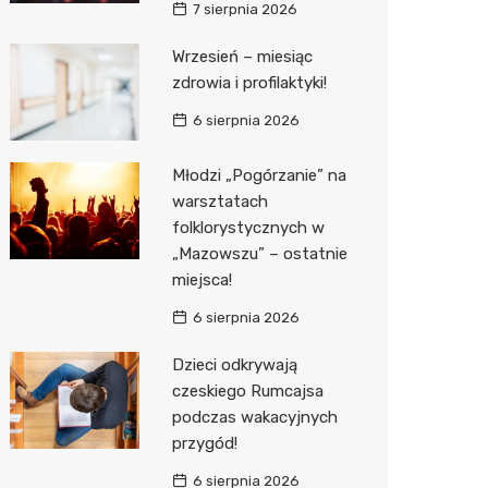
7 sierpnia 2026
Media E
Wrzesień – miesiąc
zdrowia i profilaktyki!
Media M
6 sierpnia 2026
Pepco
Sinsey
Młodzi „Pogórzanie” na
warsztatach
Action
folklorystycznych w
„Mazowszu” – ostatnie
Biedron
miejsca!
6 sierpnia 2026
Dzieci odkrywają
czeskiego Rumcajsa
podczas wakacyjnych
przygód!
6 sierpnia 2026