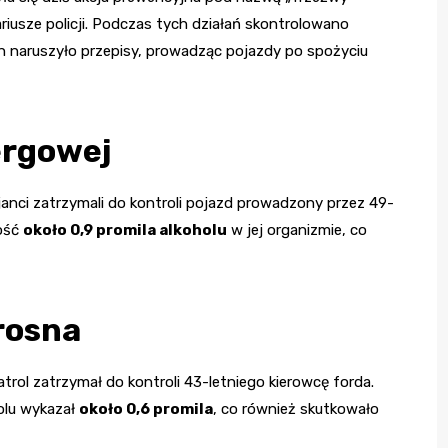
ariusze policji. Podczas tych działań skontrolowano
h naruszyło przepisy, prowadząc pojazdy po spożyciu
ergowej
anci zatrzymali do kontroli pojazd prowadzony przez 49-
ność
około 0,9 promila alkoholu
w jej organizmie, co
Krosna
atrol zatrzymał do kontroli 43-letniego kierowcę forda.
olu wykazał
około 0,6 promila
, co również skutkowało