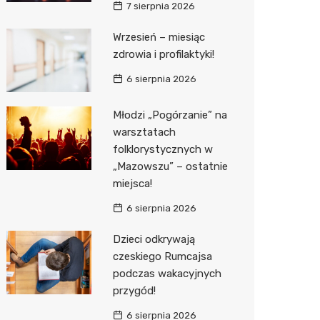
7 sierpnia 2026
Media E
Wrzesień – miesiąc
zdrowia i profilaktyki!
Media M
6 sierpnia 2026
Pepco
Sinsey
Młodzi „Pogórzanie” na
warsztatach
Action
folklorystycznych w
„Mazowszu” – ostatnie
Biedron
miejsca!
6 sierpnia 2026
Dzieci odkrywają
czeskiego Rumcajsa
podczas wakacyjnych
przygód!
6 sierpnia 2026