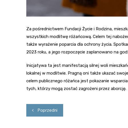
Za pośrednictwem Fundacji Życie i Rodzina, mieszka
wszystkich modlitwę różańcową. Celem tej nabożeń
także wyrażenie poparcia dla ochrony życia. Spotk
2023 roku, a jego rozpoczęcie zaplanowano na godz
Inicjatywa ta jest manifestacją silnej woli mieszk
lokalnej w modlitwie. Pragną oni także ukazać swo
celem publicznego różańca jest pokazanie wsparci
tych, którzy mogą zostać zagrożeni przez aborcję.
Nawigacja
Poprzedni
wpisu