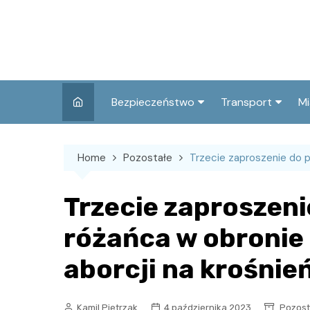
Skip
to
content
Bezpieczeństwo
Transport
Mi
Kronika policyjna
Komunikacja miej
I
Home
Pozostałe
Trzecie zaproszenie do p
Wypadki i zdarzenia
Drogi i remonty
S
l
Prewencja i edukacja
Trzecie zaproszeni
policyjna
Ś
różańca w obronie 
I
aborcji na krośnie
Kamil Pietrzak
4 października 2023
Pozost