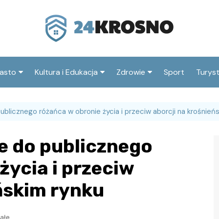
asto
Kultura i Edukacja
Zdrowie
Sport
Turys
ska
nwestycje
Koncerty i festiwale
Szpitale i medycyna
Atrak
Krosn
ublicznego różańca w obronie życia i przeciw aborcji na krośnień
amorząd i polityka
Teatr i sztuka
Profilaktyka i zdrowie
okalna
Atrak
Biblioteka i literatura
e do publicznego
okoli
rodowisko i ekologia
Szkoły i przedszkola
życia i przeciw
nstytucje
Uczelnie i nauka
ńskim rynku
ałe