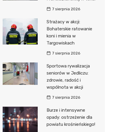
7 sierpnia 2026
Zwierzęta
Dermat
Pomoc 
Przedsz
Kino
Sklep z
Strażacy w akcji:
Sklepy specjalistyczne
Okulista
Stacja 
Klub
Wetery
Jubiler
Bohaterskie ratowanie
Sieci handlowe
Ortope
Akumul
Wesele
Optyk
Lidl
koni i mienia w
Targowiskach
Usługi
Fizjoter
Stacja p
Siłownia
Sklep w
Dino
Drukarn
7 sierpnia 2026
Dietety
Mechan
Księgar
Kauflan
Dorabia
Sportowa rywalizacja
Psychot
Sklep r
Stokrot
Lombar
seniorów w Jedliczu:
zdrowie, radość i
Sklep m
Kwiaciar
Żabka
Geodet
wspólnota w akcji
Przycho
Decath
Meble n
7 sierpnia 2026
Empik
Taxi
Burze i intensywne
opady: ostrzeżenie dla
Hebe
Fotogra
powiatu krośnieńskiego!
JYSK