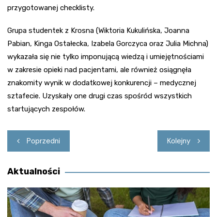
przygotowanej checklisty.
Grupa studentek z Krosna (Wiktoria Kukulińska, Joanna
Pabian, Kinga Ostałecka, Izabela Gorczyca oraz Julia Michna)
wykazała się nie tylko imponującą wiedzą i umiejętnościami
w zakresie opieki nad pacjentami, ale również osiągnęła
znakomity wynik w dodatkowej konkurencji – medycznej
sztafecie. Uzyskały one drugi czas spośród wszystkich
startujących zespołów.
Nawigacja
Poprzedni
Kolejny
wpisu
Aktualności