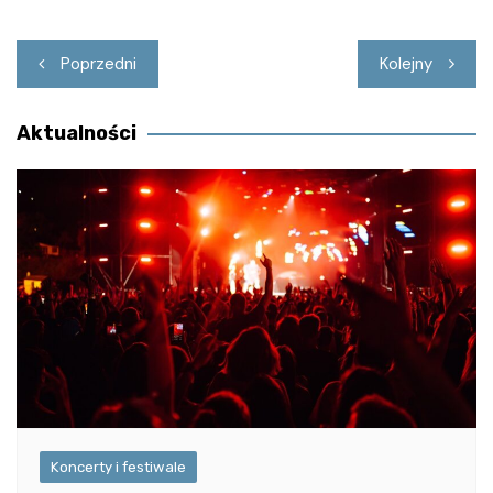
Nawigacja
Poprzedni
Kolejny
wpisu
Aktualności
Koncerty i festiwale