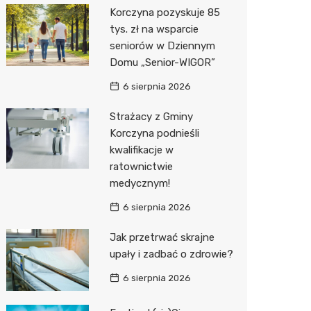
Korczyna pozyskuje 85
Media E
tys. zł na wsparcie
seniorów w Dziennym
Media M
Domu „Senior-WIGOR”
Pepco
6 sierpnia 2026
Sinsey
Strażacy z Gminy
Korczyna podnieśli
Action
kwalifikacje w
ratownictwie
Biedron
medycznym!
6 sierpnia 2026
Jak przetrwać skrajne
upały i zadbać o zdrowie?
6 sierpnia 2026