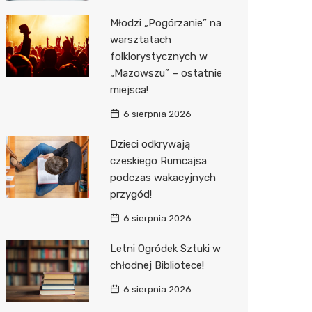
Młodzi „Pogórzanie” na
Zwierzęta
Dermat
Pomoc 
Przedsz
Kino
Sklep z
warsztatach
Sklepy specjalistyczne
Okulista
Stacja 
Klub
Wetery
Jubiler
folklorystycznych w
„Mazowszu” – ostatnie
Sieci handlowe
Ortope
Akumul
Wesele
Optyk
Lidl
miejsca!
Usługi
Fizjoter
Stacja p
Siłownia
Sklep w
Dino
Drukarn
6 sierpnia 2026
Dietety
Mechan
Księgar
Kauflan
Dorabia
Dzieci odkrywają
czeskiego Rumcajsa
Psychot
Sklep r
Stokrot
Lombar
podczas wakacyjnych
przygód!
Sklep m
Kwiaciar
Żabka
Geodet
6 sierpnia 2026
Przycho
Decath
Meble n
Letni Ogródek Sztuki w
Empik
Taxi
chłodnej Bibliotece!
Hebe
Fotogra
6 sierpnia 2026
JYSK