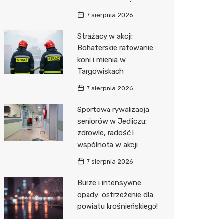
7 sierpnia 2026
Zwierzęta
Dermat
Pomoc 
Przedsz
Kino
Sklep z
Strażacy w akcji:
Sklepy specjalistyczne
Okulista
Stacja 
Klub
Wetery
Jubiler
Bohaterskie ratowanie
Sieci handlowe
Ortope
Akumul
Wesele
Optyk
Lidl
koni i mienia w
Targowiskach
Usługi
Fizjoter
Stacja p
Siłownia
Sklep w
Dino
Drukarn
7 sierpnia 2026
Dietety
Mechan
Księgar
Kauflan
Dorabia
Sportowa rywalizacja
Psychot
Sklep r
Stokrot
Lombar
seniorów w Jedliczu:
zdrowie, radość i
Sklep m
Kwiaciar
Żabka
Geodet
wspólnota w akcji
Przycho
Decath
Meble n
7 sierpnia 2026
Empik
Taxi
Burze i intensywne
opady: ostrzeżenie dla
Hebe
Fotogra
powiatu krośnieńskiego!
JYSK