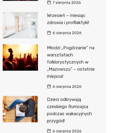
7 sierpnia 2026
Media E
Wrzesień – miesiąc
zdrowia i profilaktyki!
Media M
6 sierpnia 2026
Pepco
Sinsey
Młodzi „Pogórzanie” na
warsztatach
Action
folklorystycznych w
„Mazowszu” – ostatnie
Biedron
miejsca!
6 sierpnia 2026
Dzieci odkrywają
czeskiego Rumcajsa
podczas wakacyjnych
przygód!
6 sierpnia 2026