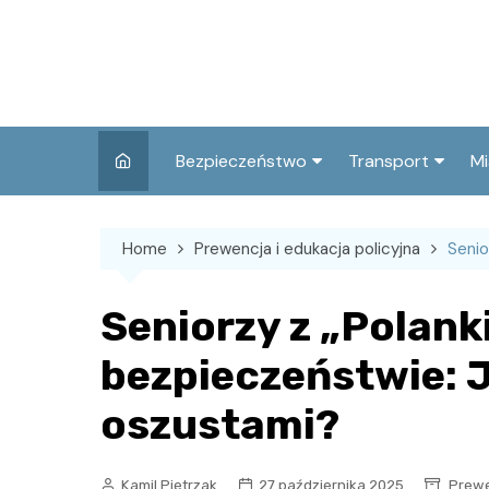
Skip
to
content
Bezpieczeństwo
Transport
Mi
Kronika policyjna
Komunikacja miej
I
Home
Prewencja i edukacja policyjna
Senio
Wypadki i zdarzenia
Drogi i remonty
S
l
Prewencja i edukacja
Seniorzy z „Polank
policyjna
Ś
bezpieczeństwie: J
I
oszustami?
Kamil Pietrzak
27 października 2025
Prewe