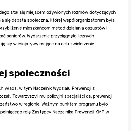
kiego stał się miejscem ożywionych rozmów dotyczących
yła się debata społeczna, której współorganizatorem była
u przybliżenie mieszkańcom metod działania oszustów i
kać seniorów. Wydarzenie przyciągnęło licznych
ą się w inicjatywy mające na celu zwiększenie
ej społeczności
ych władz, w tym Naczelnik Wydziału Prewencji z
zak. Towarzyszyli mu policyjni specjaliści ds. prewencji
ieczeństwo w regionie. Ważnym punktem programu było
 pełniącego rolę Zastępcy Naczelnika Prewencji KMP w