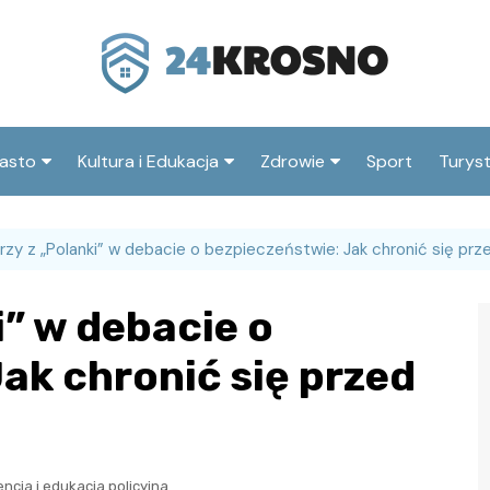
asto
Kultura i Edukacja
Zdrowie
Sport
Turys
ska
nwestycje
Koncerty i festiwale
Szpitale i medycyna
Atrak
Krosn
rzy z „Polanki” w debacie o bezpieczeństwie: Jak chronić się pr
amorząd i polityka
Teatr i sztuka
Profilaktyka i zdrowie
okalna
Atrak
Biblioteka i literatura
i” w debacie o
okoli
rodowisko i ekologia
Szkoły i przedszkola
ak chronić się przed
nstytucje
Uczelnie i nauka
ncja i edukacja policyjna