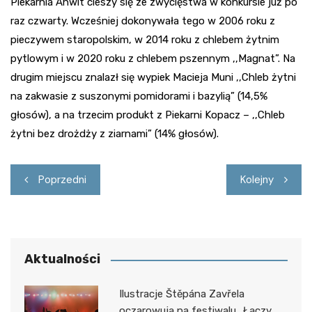
Piekarnia Anwit cieszy się ze zwycięstwa w konkursie już po
raz czwarty. Wcześniej dokonywała tego w 2006 roku z
pieczywem staropolskim, w 2014 roku z chlebem żytnim
pytlowym i w 2020 roku z chlebem pszennym ,,Magnat”. Na
drugim miejscu znalazł się wypiek Macieja Muni ,,Chleb żytni
na zakwasie z suszonymi pomidorami i bazylią” (14,5%
głosów), a na trzecim produkt z Piekarni Kopacz – ,,Chleb
żytni bez drożdży z ziarnami” (14% głosów).
Nawigacja
Poprzedni
Kolejny
wpisu
Aktualności
Ilustracje Štěpána Zavřela
oczarowują na festiwalu „Łączy