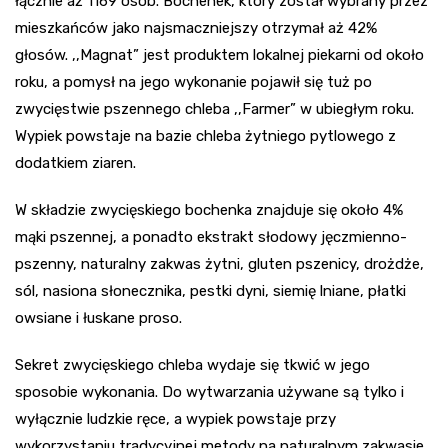
łącznie aż 1169 osób. Bochenek, który został wybrany przez
mieszkańców jako najsmaczniejszy otrzymał aż 42%
głosów. ,,Magnat” jest produktem lokalnej piekarni od około
roku, a pomysł na jego wykonanie pojawił się tuż po
zwycięstwie pszennego chleba ,,Farmer” w ubiegłym roku.
Wypiek powstaje na bazie chleba żytniego pytlowego z
dodatkiem ziaren.
W składzie zwycięskiego bochenka znajduje się około 4%
mąki pszennej, a ponadto ekstrakt słodowy jęczmienno-
pszenny, naturalny zakwas żytni, gluten pszenicy, drożdże,
sól, nasiona słonecznika, pestki dyni, siemię lniane, płatki
owsiane i łuskane proso.
Sekret zwycięskiego chleba wydaje się tkwić w jego
sposobie wykonania. Do wytwarzania używane są tylko i
wyłącznie ludzkie ręce, a wypiek powstaje przy
wykorzystaniu tradycyjnej metody na naturalnym zakwasie.