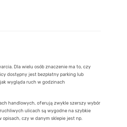
Media E
Media M
Pepco
Sinsey
Action
rcia. Dla wielu osób znaczenie ma to, czy
Biedron
licy dostępny jest bezpłatny parking lub
 jak wygląda ruch w godzinach
riach handlowych, oferują zwykle szerszy wybór
 ruchliwych ulicach są wygodne na szybkie
 opisach, czy w danym sklepie jest np.
.