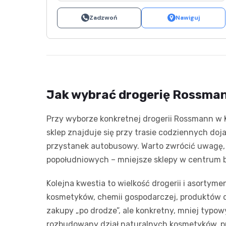
Zadzwoń
Nawiguj
Jak wybrać drogerię Rossman
Przy wyborze konkretnej drogerii Rossmann w K
sklep znajduje się przy trasie codziennych doja
przystanek autobusowy. Warto zwrócić uwagę, 
popołudniowych – mniejsze sklepy w centrum b
Kolejna kwestia to wielkość drogerii i asorty
kosmetyków, chemii gospodarczej, produktów d
zakupy „po drodze”, ale konkretny, mniej typo
rozbudowany dział naturalnych kosmetyków, pr