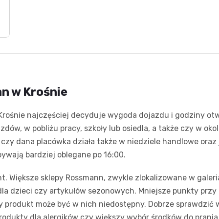
n w Krośnie
rośnie najczęściej decyduje wygoda dojazdu i godziny otwa
zdów, w pobliżu pracy, szkoły lub osiedla, a także czy w oko
czy dana placówka działa także w niedziele handlowe oraz
ywają bardziej oblegane po 16:00.
ment. Większe sklepy Rossmann, zwykle zlokalizowane w gale
la dzieci czy artykułów sezonowych. Mniejsze punkty przy
wy produkt może być w nich niedostępny. Dobrze sprawdzić w
odukty dla alergików czy większy wybór środków do prania