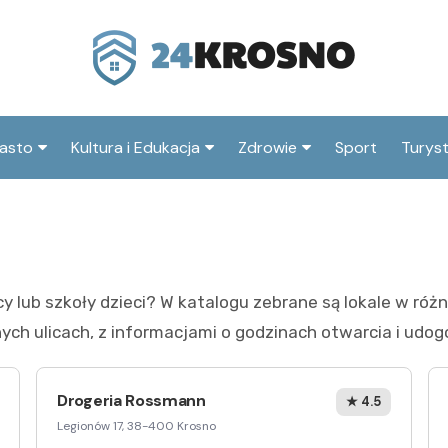
asto
Kultura i Edukacja
Zdrowie
Sport
Turys
ska
nwestycje
Koncerty i festiwale
Szpitale i medycyna
Atrak
Krosn
amorząd i polityka
Teatr i sztuka
Profilaktyka i zdrowie
okalna
Atrak
Biblioteka i literatura
okoli
y lub szkoły dzieci? W katalogu zebrane są lokale w ró
rodowisko i ekologia
Szkoły i przedszkola
ych ulicach, z informacjami o godzinach otwarcia i udog
nstytucje
Uczelnie i nauka
Drogeria Rossmann
★ 4.5
Legionów 17, 38-400 Krosno