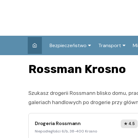
Skip
to
content
Bezpieczeństwo
Transport
Mi
Kronika policyjna
Komunikacja miej
I
Rossman Krosno
Wypadki i zdarzenia
Drogi i remonty
S
l
Prewencja i edukacja
Szukasz drogerii Rossmann blisko domu, prac
policyjna
Ś
galeriach handlowych po drogerie przy główn
I
Drogeria Rossmann
★ 4.5
Niepodległości 6/b, 38-400 Krosno