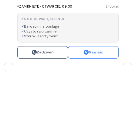
ZAMKNIĘTE · OTWARCIE: 09:00
21 opinii
ZA CO CHWALĄ KLIENCI
Bardzo miła obsługa
Czysto i porządnie
Szeroki asortyment
Zadzwoń
Nawiguj