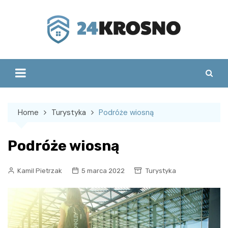
Skip
to
content
Home
Turystyka
Podróże wiosną
Podróże wiosną
Kamil Pietrzak
5 marca 2022
Turystyka