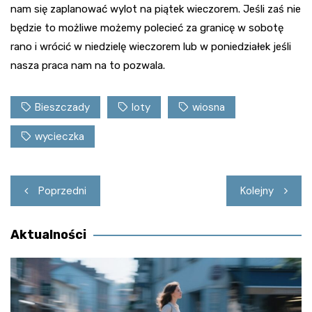
nam się zaplanować wylot na piątek wieczorem. Jeśli zaś nie
będzie to możliwe możemy polecieć za granicę w sobotę
rano i wrócić w niedzielę wieczorem lub w poniedziałek jeśli
nasza praca nam na to pozwala.
Bieszczady
loty
wiosna
wycieczka
Nawigacja
Poprzedni
Kolejny
wpisu
Aktualności