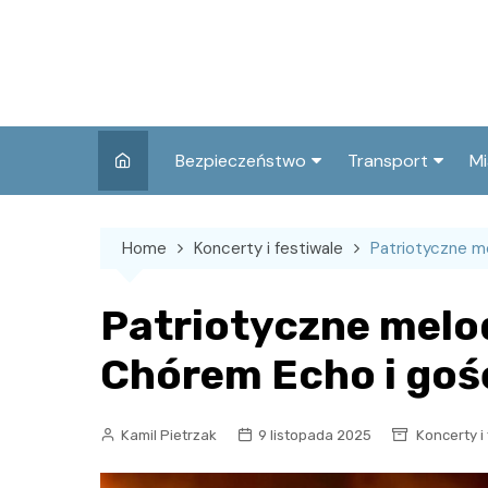
Skip
to
content
Bezpieczeństwo
Transport
Mi
Kronika policyjna
Komunikacja miej
I
Home
Koncerty i festiwale
Patriotyczne m
Wypadki i zdarzenia
Drogi i remonty
S
l
Prewencja i edukacja
Patriotyczne melod
policyjna
Ś
Chórem Echo i goś
I
Kamil Pietrzak
9 listopada 2025
Koncerty i