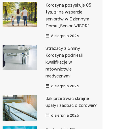
Korczyna pozyskuje 85
Media E
tys. zł na wsparcie
seniorów w Dziennym
Media M
Domu „Senior-WIGOR”
Pepco
6 sierpnia 2026
Sinsey
Strażacy z Gminy
Korczyna podnieśli
Action
kwalifikacje w
ratownictwie
Biedron
medycznym!
6 sierpnia 2026
Jak przetrwać skrajne
upały i zadbać o zdrowie?
6 sierpnia 2026