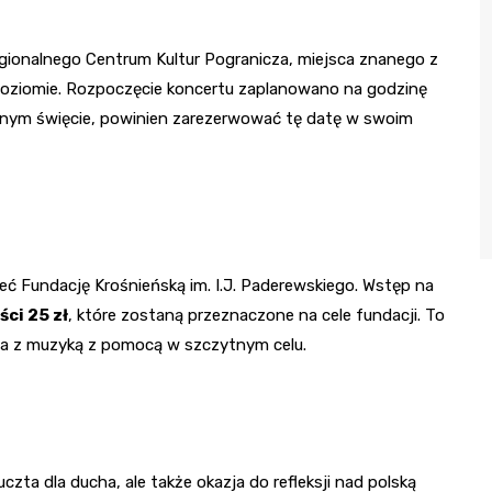
ionalnego Centrum Kultur Pogranicza, miejsca znanego z
poziomie. Rozpoczęcie koncertu zaplanowano na godzinę
cznym święcie, powinien zarezerwować tę datę w swoim
eć Fundację Krośnieńską im. I.J. Paderewskiego. Wstęp na
ści 25 zł
, które zostaną przeznaczone na cele fundacji. To
ia z muzyką z pomocą w szczytnym celu.
uczta dla ducha, ale także okazja do refleksji nad polską