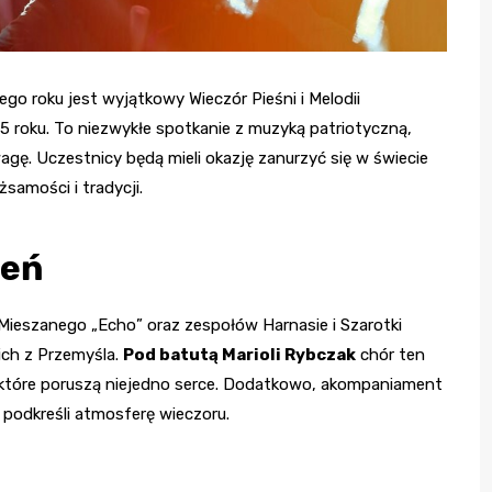
go roku jest wyjątkowy Wieczór Pieśni i Melodii
25 roku. To niezwykłe spotkanie z muzyką patriotyczną,
wagę. Uczestnicy będą mieli okazję zanurzyć się w świecie
żsamości i tradycji.
zeń
Mieszanego „Echo” oraz zespołów Harnasie i Szarotki
ich z Przemyśla.
Pod batutą Marioli Rybczak
chór ten
 które poruszą niejedno serce. Dodatkowo, akompaniament
 podkreśli atmosferę wieczoru.