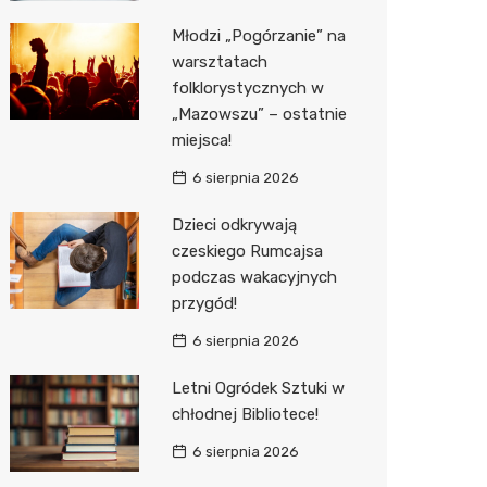
Młodzi „Pogórzanie” na
Zwierzęta
Dermat
Pomoc 
Przedsz
Kino
Sklep z
warsztatach
Sklepy specjalistyczne
Okulista
Stacja 
Klub
Wetery
Jubiler
folklorystycznych w
„Mazowszu” – ostatnie
Sieci handlowe
Ortope
Akumul
Wesele
Optyk
Lidl
miejsca!
Usługi
Fizjoter
Stacja p
Siłownia
Sklep w
Dino
Drukarn
6 sierpnia 2026
Dietety
Mechan
Księgar
Kauflan
Dorabia
Dzieci odkrywają
czeskiego Rumcajsa
Psychot
Sklep r
Stokrot
Lombar
podczas wakacyjnych
przygód!
Sklep m
Kwiaciar
Żabka
Geodet
6 sierpnia 2026
Przycho
Decath
Meble n
Letni Ogródek Sztuki w
Empik
Taxi
chłodnej Bibliotece!
Hebe
Fotogra
6 sierpnia 2026
JYSK