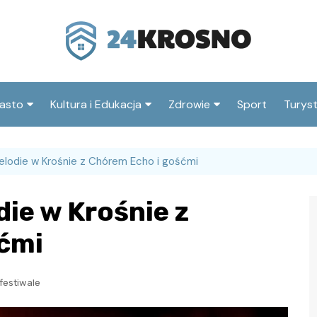
asto
Kultura i Edukacja
Zdrowie
Sport
Turys
ska
nwestycje
Koncerty i festiwale
Szpitale i medycyna
Atrak
Krosn
elodie w Krośnie z Chórem Echo i gośćmi
amorząd i polityka
Teatr i sztuka
Profilaktyka i zdrowie
okalna
Atrak
Biblioteka i literatura
ie w Krośnie z
okoli
rodowisko i ekologia
Szkoły i przedszkola
ćmi
nstytucje
Uczelnie i nauka
 festiwale