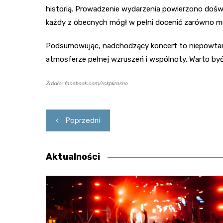
historią. Prowadzenie wydarzenia powierzono doświ
każdy z obecnych mógł w pełni docenić zarówno muz
Podsumowując, nadchodzący koncert to niepowtarzal
atmosferze pełnej wzruszeń i wspólnoty. Warto by
Źródło: facebook.com/rckpkrosno
Nawigacja
Poprzedni
wpisu
Aktualności