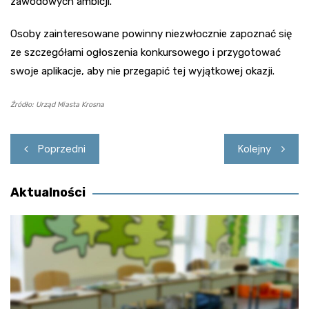
zawodowych ambicji.
Osoby zainteresowane powinny niezwłocznie zapoznać się
ze szczegółami ogłoszenia konkursowego i przygotować
swoje aplikacje, aby nie przegapić tej wyjątkowej okazji.
Źródło: Urząd Miasta Krosna
Nawigacja
Poprzedni
Kolejny
wpisu
Aktualności