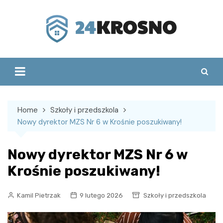
Skip
to
content
Home
Szkoły i przedszkola
Nowy dyrektor MZS Nr 6 w Krośnie poszukiwany!
Nowy dyrektor MZS Nr 6 w
Krośnie poszukiwany!
Kamil Pietrzak
9 lutego 2026
Szkoły i przedszkola