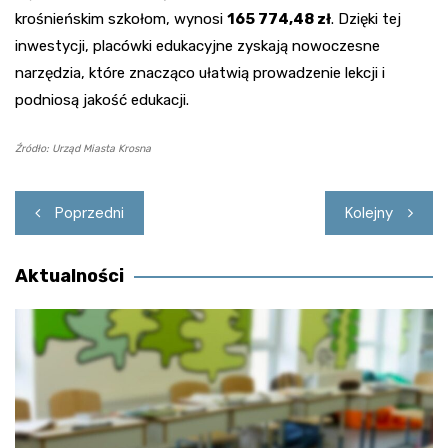
krośnieńskim szkołom, wynosi
165 774,48 zł
. Dzięki tej
inwestycji, placówki edukacyjne zyskają nowoczesne
narzędzia, które znacząco ułatwią prowadzenie lekcji i
podniosą jakość edukacji.
Źródło: Urząd Miasta Krosna
Nawigacja
Poprzedni
Kolejny
wpisu
Aktualności