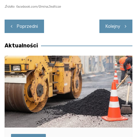
Źródło: facebook.com/GminaJedlicze
Nawigacja
Poprzedni
Kolejny
wpisu
Aktualności