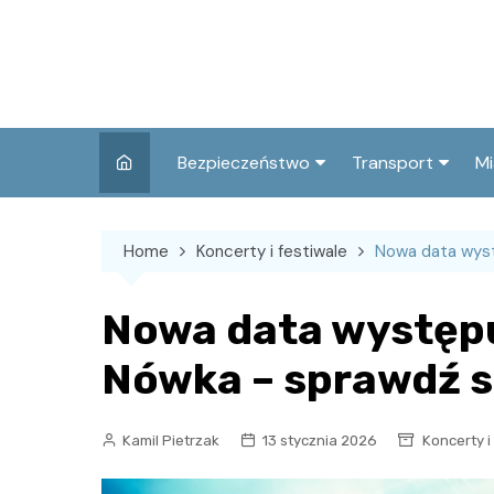
Skip
to
content
Bezpieczeństwo
Transport
Mi
Kronika policyjna
Komunikacja miej
I
Home
Koncerty i festiwale
Nowa data wys
Wypadki i zdarzenia
Drogi i remonty
S
l
Prewencja i edukacja
Nowa data występ
policyjna
Ś
Nówka – sprawdź s
I
Kamil Pietrzak
13 stycznia 2026
Koncerty i