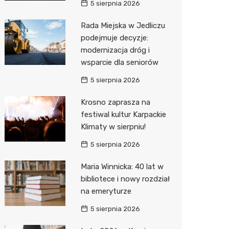
5 sierpnia 2026
Zwierzęta
Dermat
Pomoc 
Przedsz
Kino
Sklep z
Rada Miejska w Jedliczu
podejmuje decyzje:
Sklepy specjalistyczne
Okulista
Stacja 
Klub
Wetery
Jubiler
modernizacja dróg i
Sieci handlowe
Ortope
Akumul
Wesele
Optyk
Lidl
wsparcie dla seniorów
Usługi
Fizjoter
Stacja p
Siłownia
Sklep w
Dino
Drukarn
5 sierpnia 2026
Dietety
Mechan
Księgar
Kauflan
Dorabia
Krosno zaprasza na
festiwal kultur Karpackie
Psychot
Sklep r
Stokrot
Lombar
Klimaty w sierpniu!
Sklep m
Kwiaciar
Żabka
Geodet
5 sierpnia 2026
Przycho
Decath
Meble n
Maria Winnicka: 40 lat w
bibliotece i nowy rozdział
Empik
Taxi
na emeryturze
Hebe
Fotogra
5 sierpnia 2026
JYSK