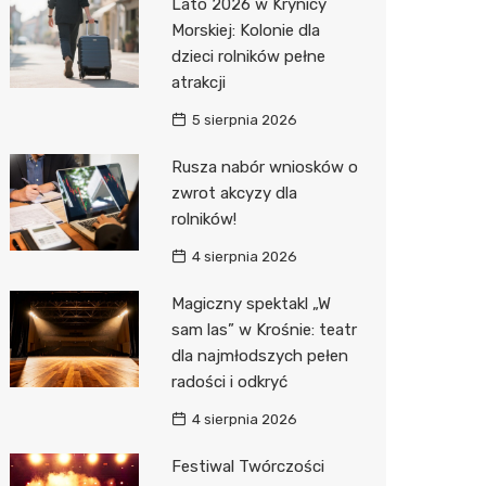
Lato 2026 w Krynicy
Morskiej: Kolonie dla
Media E
dzieci rolników pełne
atrakcji
Media M
5 sierpnia 2026
Pepco
Rusza nabór wniosków o
Sinsey
zwrot akcyzy dla
Action
rolników!
4 sierpnia 2026
Biedron
Magiczny spektakl „W
sam las” w Krośnie: teatr
dla najmłodszych pełen
radości i odkryć
4 sierpnia 2026
Festiwal Twórczości