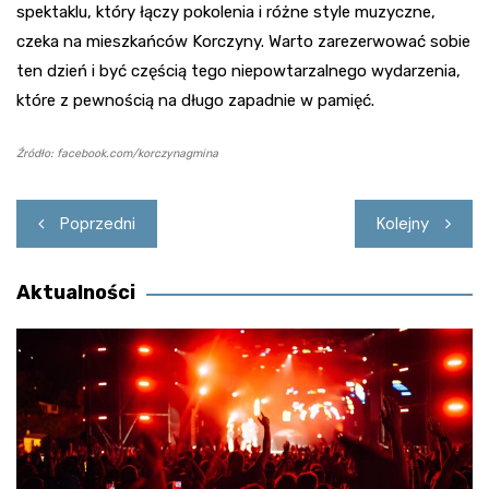
spektaklu, który łączy pokolenia i różne style muzyczne,
czeka na mieszkańców Korczyny. Warto zarezerwować sobie
ten dzień i być częścią tego niepowtarzalnego wydarzenia,
które z pewnością na długo zapadnie w pamięć.
Źródło: facebook.com/korczynagmina
Nawigacja
Poprzedni
Kolejny
wpisu
Aktualności