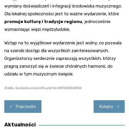
wymiany doświadczeń i integracji środowiska muzycznego.
Dla lokalnej społeczności jest to ważne wydarzenie, które
promuje kulturę i tradycje regionu
, jednocześnie
wzmacniając więzi międzyludzkie.
Wstęp na to wyjątkowe wydarzenie jest wolny, co pozwala
na szeroki dostęp dla wszystkich zainteresowanych.
Organizatorzy serdecznie zapraszają wszystkich, którzy
pragną zanurzyć się w świecie chóralnych harmonii, do
udziału w tym muzycznym święcie.
Źródło: facebook.com/profile.php?id=61570672432836
Nawigacja
Poprzedni
Kolejny
wpisu
Aktualności