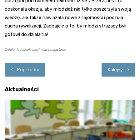
dostępni pod numerem telefonu 13 43 09 762. Jest to
doskonała okazja, aby młodzież nie tylko poszerzyła swoją
wiedzę, ale także nawiązała nowe znajomości i poczuła
ducha rywalizacji. Zadbajcie o to, by młodzi strażacy byli
gotowi do działania!
Źródło: facebook.com/miejsce.piastowe
Nawigacja
Poprzedni
Kolejny
wpisu
Aktualności