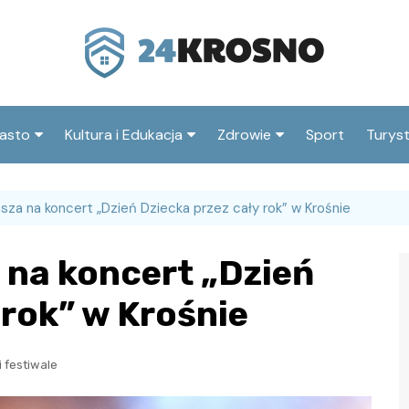
asto
Kultura i Edukacja
Zdrowie
Sport
Turys
ska
nwestycje
Koncerty i festiwale
Szpitale i medycyna
Atrak
Krosn
za na koncert „Dzień Dziecka przez cały rok” w Krośnie
amorząd i polityka
Teatr i sztuka
Profilaktyka i zdrowie
okalna
Atrak
Biblioteka i literatura
 na koncert „Dzień
okoli
rodowisko i ekologia
Szkoły i przedszkola
 rok” w Krośnie
nstytucje
Uczelnie i nauka
i festiwale