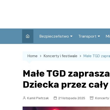
Skip
to
content
Bezpieczeństwo
Transport
Mi
Kronika policyjna
Komunikacja miej
I
Home
Koncerty i festiwale
Małe TGD zapras
Wypadki i zdarzenia
Drogi i remonty
S
l
Prewencja i edukacja
Małe TGD zaprasza
policyjna
Ś
Dziecka przez cały
I
Kamil Pietrzak
21 listopada 2025
Koncerty 