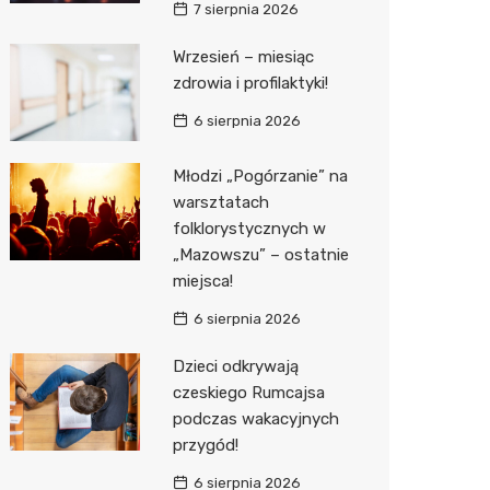
7 sierpnia 2026
Media E
Wrzesień – miesiąc
zdrowia i profilaktyki!
Media M
6 sierpnia 2026
Pepco
Sinsey
Młodzi „Pogórzanie” na
warsztatach
Action
folklorystycznych w
„Mazowszu” – ostatnie
Biedron
miejsca!
6 sierpnia 2026
Dzieci odkrywają
czeskiego Rumcajsa
podczas wakacyjnych
przygód!
6 sierpnia 2026