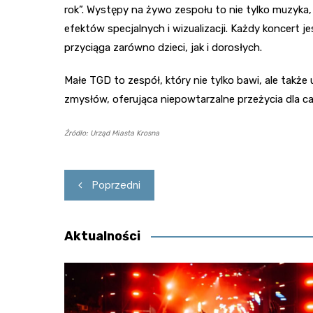
rok”. Występy na żywo zespołu to nie tylko muzyka,
efektów specjalnych i wizualizacji. Każdy koncert 
przyciąga zarówno dzieci, jak i dorosłych.
Małe TGD to zespół, który nie tylko bawi, ale także 
zmysłów, oferująca niepowtarzalne przeżycia dla cał
Źródło: Urząd Miasta Krosna
Nawigacja
Poprzedni
wpisu
Aktualności