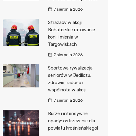
7 sierpnia 2026
Zwierzęta
Dermat
Pomoc 
Przedsz
Kino
Sklep z
Strażacy w akcji:
Sklepy specjalistyczne
Okulista
Stacja 
Klub
Wetery
Jubiler
Bohaterskie ratowanie
Sieci handlowe
Ortope
Akumul
Wesele
Optyk
Lidl
koni i mienia w
Targowiskach
Usługi
Fizjoter
Stacja p
Siłownia
Sklep w
Dino
Drukarn
7 sierpnia 2026
Dietety
Mechan
Księgar
Kauflan
Dorabia
Sportowa rywalizacja
Psychot
Sklep r
Stokrot
Lombar
seniorów w Jedliczu:
zdrowie, radość i
Sklep m
Kwiaciar
Żabka
Geodet
wspólnota w akcji
Przycho
Decath
Meble n
7 sierpnia 2026
Empik
Taxi
Burze i intensywne
opady: ostrzeżenie dla
Hebe
Fotogra
powiatu krośnieńskiego!
JYSK