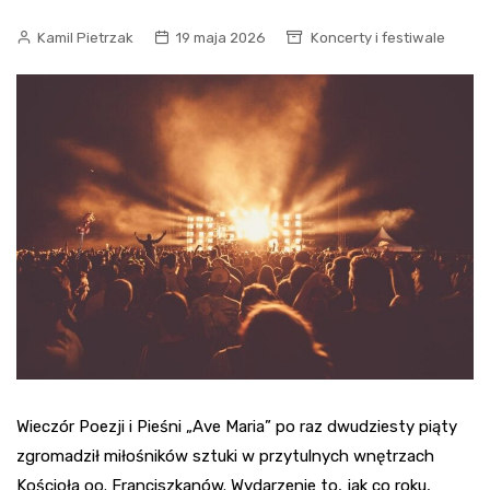
Kamil Pietrzak
19 maja 2026
Koncerty i festiwale
Wieczór Poezji i Pieśni „Ave Maria” po raz dwudziesty piąty
zgromadził miłośników sztuki w przytulnych wnętrzach
Kościoła oo. Franciszkanów. Wydarzenie to, jak co roku,