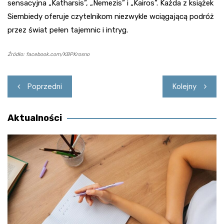
sensacyjna „Katharsis”, „Nemezis” i „Kairos”. Każda z książek
Siembiedy oferuje czytelnikom niezwykle wciągającą podróż
przez świat pełen tajemnic i intryg.
Źródło: facebook.com/KBPKrosno
Nawigacja
Poprzedni
Kolejny
wpisu
Aktualności