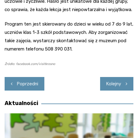
uczciwie i życzliwie. Hasło jest unikatowe dla każdej grupy,
co sprawia, że każda lekcja jest niepowtarzalna i wyjątkowa.
Program ten jest skierowany do dzieci w wieku od 7 do 9 lat,
uczniów klas 1-3 szkół podstawowych. Aby zorganizować
takie zajęcia, wystarczy skontaktować się z muzeum pod
numerem telefonu 508 390 031.
Źródło: facebook.com/visitkrosno
Nawigacja
Poprzedni
Kolejny
wpisu
Aktualności