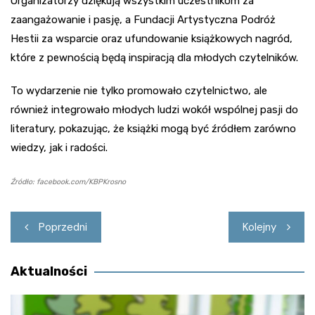
Organizatorzy dziękują wszystkim uczestnikom za
zaangażowanie i pasję, a Fundacji Artystyczna Podróż
Hestii za wsparcie oraz ufundowanie książkowych nagród,
które z pewnością będą inspiracją dla młodych czytelników.
To wydarzenie nie tylko promowało czytelnictwo, ale
również integrowało młodych ludzi wokół wspólnej pasji do
literatury, pokazując, że książki mogą być źródłem zarówno
wiedzy, jak i radości.
Źródło: facebook.com/KBPKrosno
Nawigacja
Poprzedni
Kolejny
wpisu
Aktualności