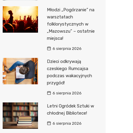
Młodzi „Pogórzanie” na
Zwierzęta
Dermat
Pomoc 
Przedsz
Kino
Sklep z
warsztatach
Sklepy specjalistyczne
Okulista
Stacja 
Klub
Wetery
Jubiler
folklorystycznych w
„Mazowszu” – ostatnie
Sieci handlowe
Ortope
Akumul
Wesele
Optyk
Lidl
miejsca!
Usługi
Fizjoter
Stacja p
Siłownia
Sklep w
Dino
Drukarn
6 sierpnia 2026
Dietety
Mechan
Księgar
Kauflan
Dorabia
Dzieci odkrywają
czeskiego Rumcajsa
Psychot
Sklep r
Stokrot
Lombar
podczas wakacyjnych
przygód!
Sklep m
Kwiaciar
Żabka
Geodet
6 sierpnia 2026
Przycho
Decath
Meble n
Letni Ogródek Sztuki w
Empik
Taxi
chłodnej Bibliotece!
Hebe
Fotogra
6 sierpnia 2026
JYSK