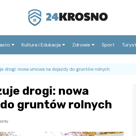
asto
Kultura i Edukacja
Zdrowie
Sport
Turys
ska
nwestycje
Koncerty i festiwale
Szpitale i medycyna
Atrak
Krosn
je drogi: nowa umowa na dojazdy do gruntów rolnych
amorząd i polityka
Teatr i sztuka
Profilaktyka i zdrowie
okalna
Atrak
Biblioteka i literatura
uje drogi: nowa
okoli
rodowisko i ekologia
Szkoły i przedszkola
do gruntów rolnych
nstytucje
Uczelnie i nauka
monty