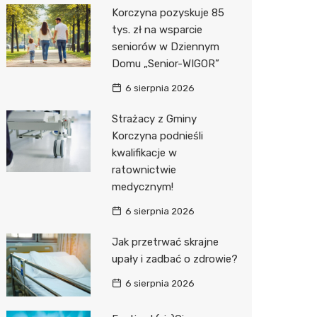
Korczyna pozyskuje 85
Media E
tys. zł na wsparcie
seniorów w Dziennym
Media M
Domu „Senior-WIGOR”
Pepco
6 sierpnia 2026
Sinsey
Strażacy z Gminy
Korczyna podnieśli
Action
kwalifikacje w
ratownictwie
Biedron
medycznym!
6 sierpnia 2026
Jak przetrwać skrajne
upały i zadbać o zdrowie?
6 sierpnia 2026