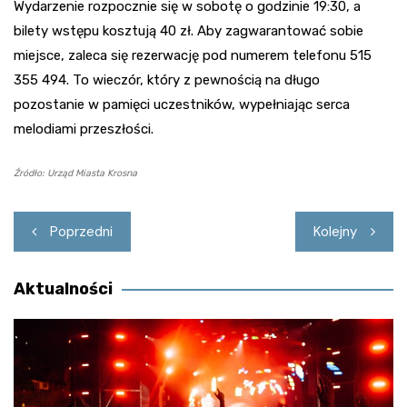
Wydarzenie rozpocznie się w sobotę o godzinie 19:30, a
bilety wstępu kosztują 40 zł. Aby zagwarantować sobie
miejsce, zaleca się rezerwację pod numerem telefonu 515
355 494. To wieczór, który z pewnością na długo
pozostanie w pamięci uczestników, wypełniając serca
melodiami przeszłości.
Źródło: Urząd Miasta Krosna
Nawigacja
Poprzedni
Kolejny
wpisu
Aktualności