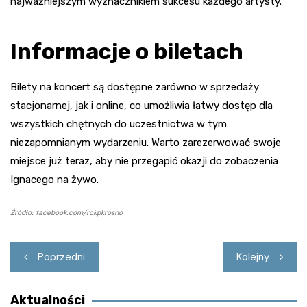
najważniejszym wyznacznikiem sukcesu każdego artysty.
Informacje o biletach
Bilety na koncert są dostępne zarówno w sprzedaży
stacjonarnej, jak i online, co umożliwia łatwy dostęp dla
wszystkich chętnych do uczestnictwa w tym
niezapomnianym wydarzeniu. Warto zarezerwować swoje
miejsce już teraz, aby nie przegapić okazji do zobaczenia
Ignacego na żywo.
Źródło: facebook.com/rckpkrosno
Nawigacja
Poprzedni
Kolejny
wpisu
Aktualności