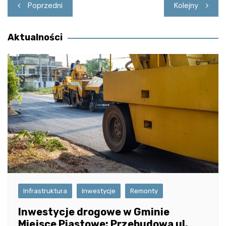
Nawigacja
Poprzedni
Kolejny
wpisu
Aktualności
Infrastruktura
Inwestycje
Remonty
Inwestycje drogowe w Gminie
Miejsce Piastowe: Przebudowa ul.