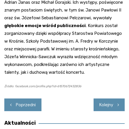
Adrian Janas oraz Michał Gorajski. Ich występy, poświęcone
znanym postaciom świętych, w tym św. Janowi Pawłowi II
oraz św. Józefowi Sebastianowi Pelczarowi, wywołały
głębokie emocje wśród publiczności
. Konkurs został
zorganizowany dzięki współpracy Starostwa Powiatowego
w Krośnie, Szkoły Podstawowej im. A. Fredry w Korczynie
oraz miejscowej parafii. W imieniu starosty krośnieńskiego,
Józefa Winnicka-Sawczuk wyraziła wdzięczność młodym
wykonawcom, podkreślając zarówno ich artystyczne
talenty, jak i duchową wartość koncertu.
Źródło: facebook.com/profile.php?id=61570672432836
Nawigacja
Poprzedni
Kolejny
wpisu
Aktualności