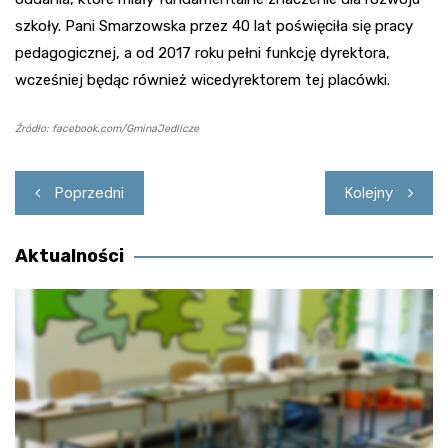
szkoły. Pani Smarzowska przez 40 lat poświęciła się pracy
pedagogicznej, a od 2017 roku pełni funkcję dyrektora,
wcześniej będąc również wicedyrektorem tej placówki.
Źródło: facebook.com/GminaJedlicze
Nawigacja
Poprzedni
Kolejny
wpisu
Aktualności