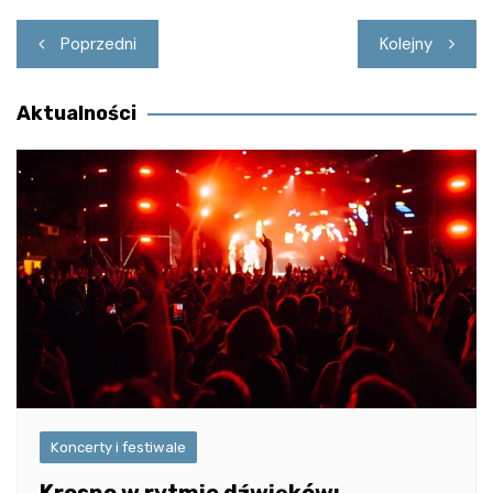
Nawigacja
Poprzedni
Kolejny
wpisu
Aktualności
Koncerty i festiwale
Krosno w rytmie dźwięków: