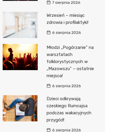
7 sierpnia 2026
Media E
Wrzesień – miesiąc
zdrowia i profilaktyki!
Media M
6 sierpnia 2026
Pepco
Sinsey
Młodzi „Pogórzanie” na
warsztatach
Action
folklorystycznych w
„Mazowszu” – ostatnie
Biedron
miejsca!
6 sierpnia 2026
Dzieci odkrywają
czeskiego Rumcajsa
podczas wakacyjnych
przygód!
6 sierpnia 2026