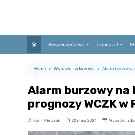
Skip
to
content
Bezpieczeństwo
Transport
Mi
Kronika policyjna
Komunikacja miej
I
Home
Wypadki i zdarzenia
Alarm burzowy 
Wypadki i zdarzenia
Drogi i remonty
S
l
Prewencja i edukacja
Alarm burzowy na 
policyjna
Ś
prognozy WCZK w 
I
Kamil Pietrzak
20 maja 2024
Wypadki i zda