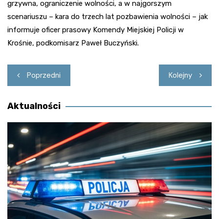
grzywna, ograniczenie wolności, a w najgorszym
scenariuszu – kara do trzech lat pozbawienia wolności – jak
informuje oficer prasowy Komendy Miejskiej Policji w
Krośnie, podkomisarz Paweł Buczyński.
Nawigacja
Poprzedni
Kolejny
wpisu
Aktualności